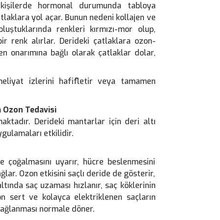
 kişilerde hormonal durumunda tabloya
tlaklara yol açar. Bunun nedeni kollajen ve
k oluştuklarında renkleri kırmızı-mor olup,
r renk alırlar. Derideki çatlaklara ozon-
en onarımına bağlı olarak çatlaklar dolar,
liyat izlerini hafifletir veya tamamen
a Ozon Tedavisi
maktadır. Derideki mantarlar için deri altı
gulamaları etkilidir.
re çoğalmasını uyarır, hücre beslenmesini
lar. Ozon etkisini saçlı deride de gösterir,
ltında saç uzaması hızlanır, saç köklerinin
zon sert ve kolayca elektriklenen saçların
 yağlanması normale döner.