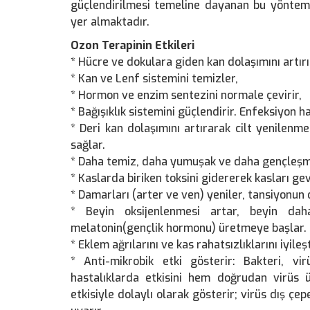
güçlendirilmesi temeline dayanan bu yöntem
yer almaktadır.
Ozon Terapinin Etkileri
* Hücre ve dokulara giden kan dolaşımını artırı
* Kan ve Lenf sistemini temizler,
* Hormon ve enzim sentezini normale çevirir,
* Bağışıklık sistemini güçlendirir. Enfeksiyon has
* Deri kan dolaşımını artırarak cilt yenilenm
sağlar.
* Daha temiz, daha yumuşak ve daha gençleşmiş
* Kaslarda biriken toksini gidererek kasları gev
* Damarları (arter ve ven) yeniler, tansiyonun
* Beyin oksijenlenmesi artar, beyin da
melatonin(gençlik hormonu) üretmeye başlar. H
* Eklem ağrılarını ve kas rahatsızlıklarını iyileşt
* Anti-mikrobik etki gösterir: Bakteri, vi
hastalıklarda etkisini hem doğrudan virüs ü
etkisiyle dolaylı olarak gösterir; virüs dış çep