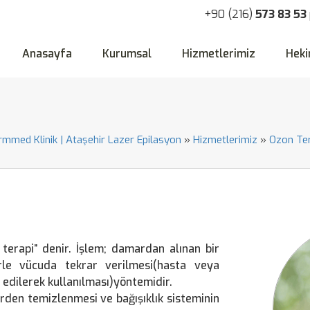
+90 (216)
573 83 53
Anasayfa
Kurumsal
Hizmetlerimiz
Heki
ormmed Klinik | Ataşehir Lazer Epilasyon
»
Hizmetlerimiz
»
Ozon Ter
 terapi” denir. İşlem; damardan alınan bir
rle vücuda tekrar verilmesi(hasta veya
 edilerek kullanılması)yöntemidir.
erden temizlenmesi ve bağışıklık sisteminin