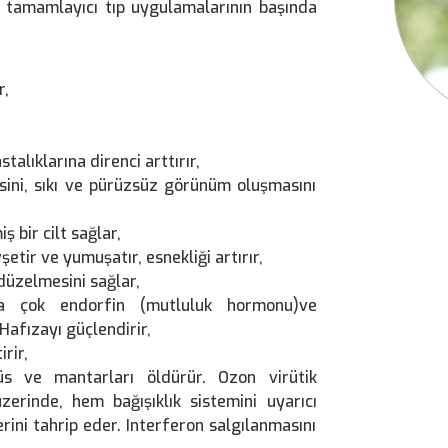
 tamamlayıcı tıp uygulamalarının başında
r,
talıklarına direnci arttırır,
esini, sıkı ve pürüzsüz görünüm oluşmasını
 bir cilt sağlar,
şetir ve yumuşatır, esnekliği artırır,
 düzelmesini sağlar,
ha çok endorfin (mutluluk hormonu)ve
afızayı güçlendirir,
irir,
rüs ve mantarları öldürür. Ozon virütik
zerinde, hem bağışıklık sistemini uyarıcı
erini tahrip eder. Interferon salgılanmasını