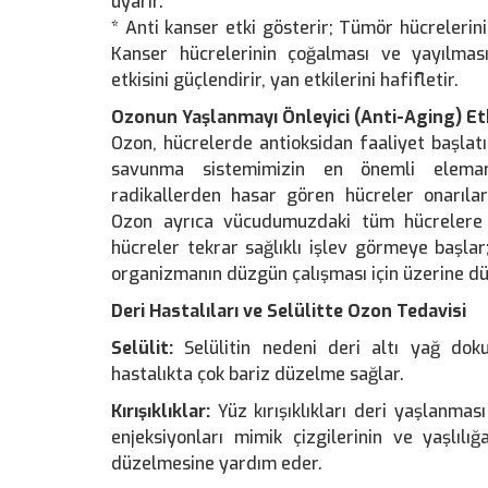
uyarır.
* Anti kanser etki gösterir; Tümör hücrelerini
Kanser hücrelerinin çoğalması ve yayılmas
etkisini güçlendirir, yan etkilerini hafifletir.
Ozonun Yaşlanmayı Önleyici (Anti-Aging) Etk
Ozon, hücrelerde antioksidan faaliyet başlatı
savunma sistemimizin en önemli eleman
radikallerden hasar gören hücreler onarılar
Ozon ayrıca vücudumuzdaki tüm hücrelere d
hücreler tekrar sağlıklı işlev görmeye başlar
organizmanın düzgün çalışması için üzerine düş
Deri Hastalıları ve Selülitte Ozon Tedavisi
Selülit:
Selülitin nedeni deri altı yağ dok
hastalıkta çok bariz düzelme sağlar.
Kırışıklıklar:
Yüz kırışıklıkları deri yaşlanmas
enjeksiyonları mimik çizgilerinin ve yaşlılığ
düzelmesine yardım eder.