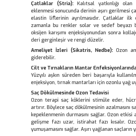
Çatlaklar (Stria):
Kalıtsal yatkınlığı olan
eklenmesi sonucunda derinin aşırı gerilmesi ça
elastin liflerinin ayrılmasıdır. Çatlaklar il
zamanla bu renkler solar ve sedef beyazı bi
oksijen karışımı enjeksiyonundan sonra kollaj
deri gerginleşir ve rengi düzelir.
Ameliyet İzleri (Sikatris, Nedbe):
Ozon ame
giderebilir.
Cilt ve Tırnakların Mantar Enfeksiyonlarınd
Yüzyılı aşkın süreden beri başarıyla kullanıl
enjeksiyon, tırnak mantarları için ozonlu yağ uy
Saç Dökülmesinde Ozon Tedavisi
Ozon terapi saç köklerini stimüle eder, hüc
artırır. Böylece saç dökülmesinin azalmasını sağ
kepeklenmenin durmasını sağlar. Ozon etkisi a
gelişme fazı uzar, istirahat fazı kısalır. O
yumuşamasını sağlar. Aşırı yağlanan saçların