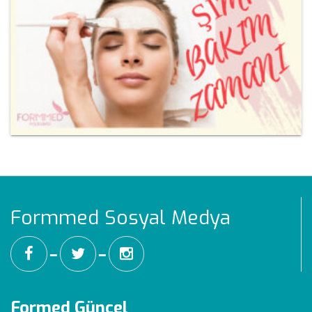
Formmed Sosyal Medya
━
━
Formed Güncel