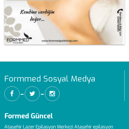
Formmed Sosyal Medya
━
━
Formed Güncel
Ataşehir Lazer Epilasyon Merkezi
Ataşehir epilasyon