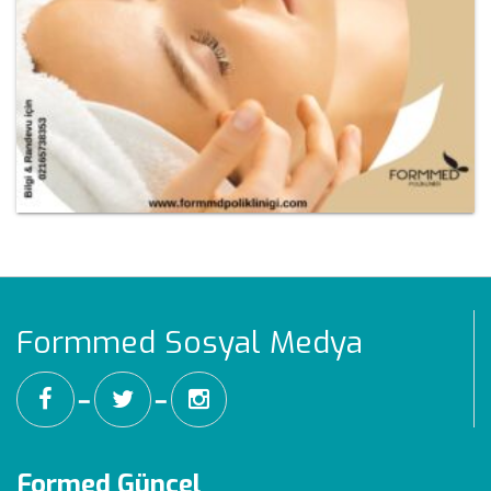
Formmed Sosyal Medya
━
━
Formed Güncel