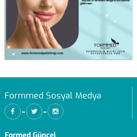
Formmed Sosyal Medya
━
━
Formed Güncel