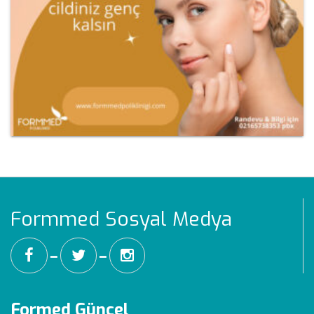
Formmed Sosyal Medya
━
━
Formed Güncel