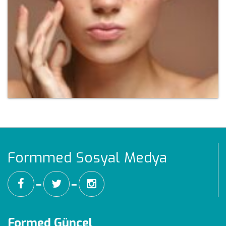
Formmed Sosyal Medya
━
━
Formed Güncel