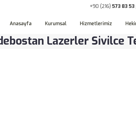
+90 (216)
573 83 53
Anasayfa
Kurumsal
Hizmetlerimiz
Heki
ebostan Lazerler Sivilce T