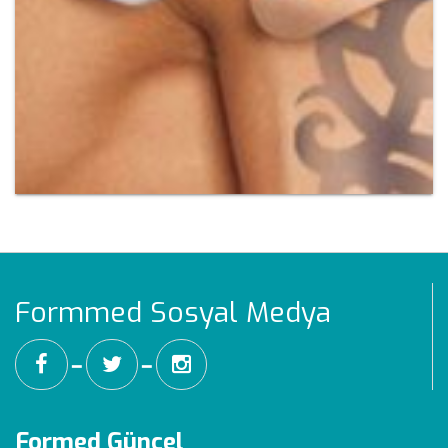
Formmed Sosyal Medya
━
━
Formed Güncel