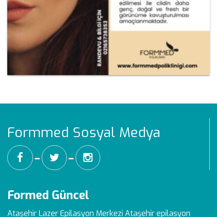
Formmed Sosyal Medya
━
━
Formed Güncel
Ataşehir Lazer Epilasyon Merkezi
Ataşehir epilasyon