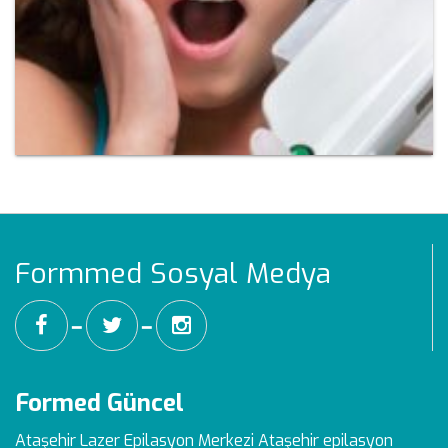
Formmed Sosyal Medya
━
━
Formed Güncel
Ataşehir Lazer Epilasyon Merkezi
Ataşehir epilasyon