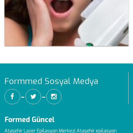
Formmed Sosyal Medya
━
━
Formed Güncel
Ataşehir Lazer Epilasyon Merkezi
Ataşehir epilasyon