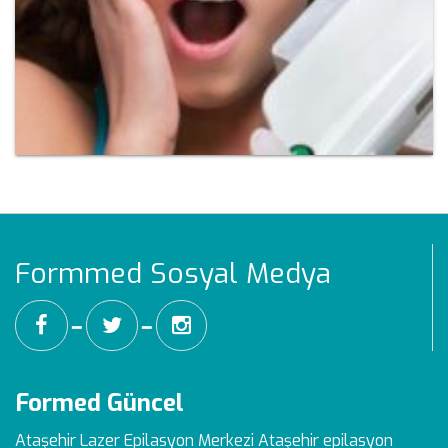
Formmed Sosyal Medya
━
━
Formed Güncel
Ataşehir Lazer Epilasyon Merkezi
Ataşehir epilasyon