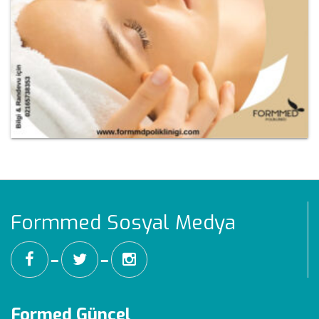
Formmed Sosyal Medya
━
━
Formed Güncel