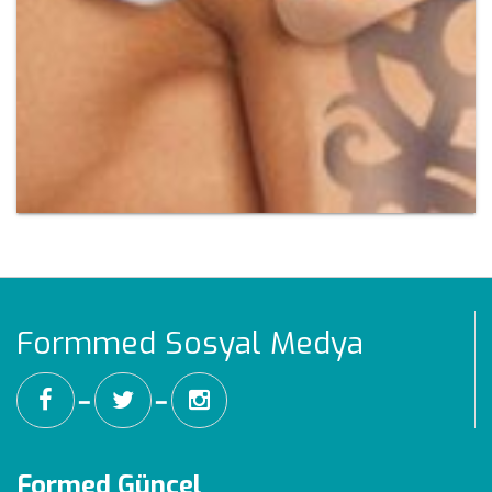
Formmed Sosyal Medya
━
━
Formed Güncel