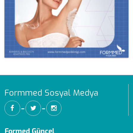
Formmed Sosyal Medya
━
━
Formed Güncel