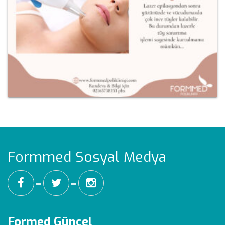
Formmed Sosyal Medya
━
━
Formed Güncel