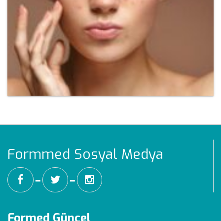
Formmed Sosyal Medya
━
━
Formed Güncel