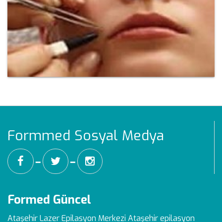
Formmed Sosyal Medya
━
━
Formed Güncel
Ataşehir Lazer Epilasyon Merkezi
Ataşehir epilasyon