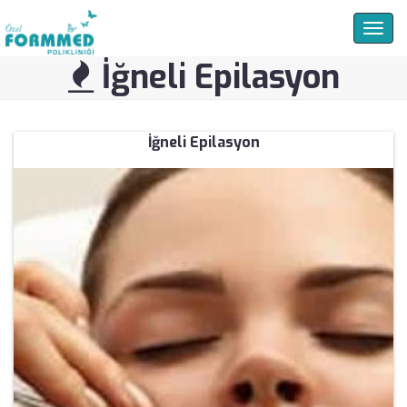
Togg
navig
İğneli Epilasyon
İğneli Epilasyon