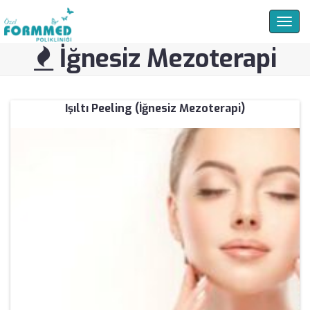
Togg
navig
İğnesiz Mezoterapi
Işıltı Peeling (İğnesiz Mezoterapi)