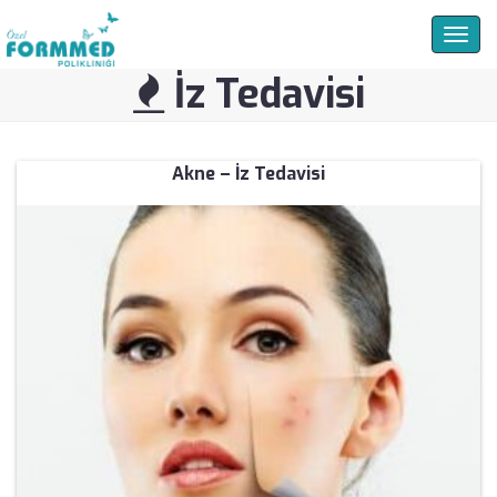
Togg
navig
İz Tedavisi
Akne – İz Tedavisi