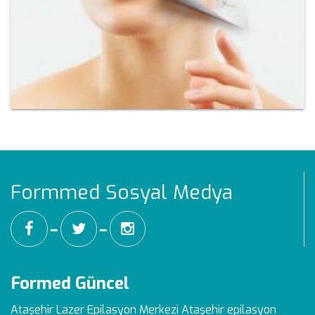
Formmed Sosyal Medya
━
━
Formed Güncel
Ataşehir Lazer Epilasyon Merkezi
Ataşehir epilasyon