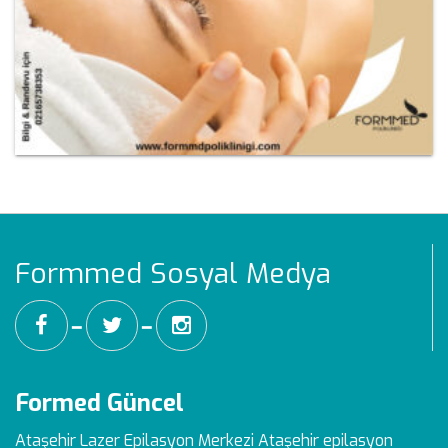
Formmed Sosyal Medya
━
━
Formed Güncel
Ataşehir Lazer Epilasyon Merkezi
Ataşehir epilasyon