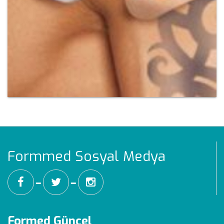
Formmed Sosyal Medya
━
━
Formed Güncel