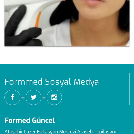
Formmed Sosyal Medya
━
━
Formed Güncel
Ataşehir Lazer Epilasyon Merkezi
Ataşehir epilasyon