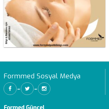
Formmed Sosyal Medya
━
━
Formed Güncel