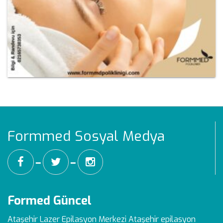
Formmed Sosyal Medya
━
━
Formed Güncel
Ataşehir Lazer Epilasyon Merkezi
Ataşehir epilasyon