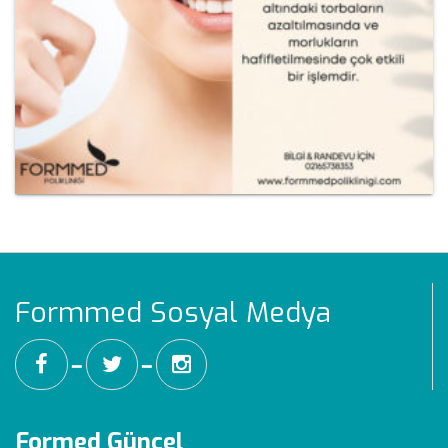
Formmed Sosyal Medya
━
━
Formed Güncel