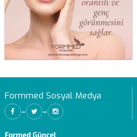
Formmed Sosyal Medya
━
━
Formed Güncel