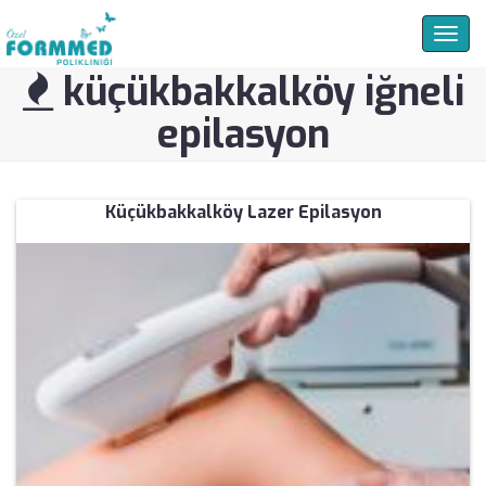
Togg
navig
küçükbakkalköy iğneli
epilasyon
Küçükbakkalköy Lazer Epilasyon