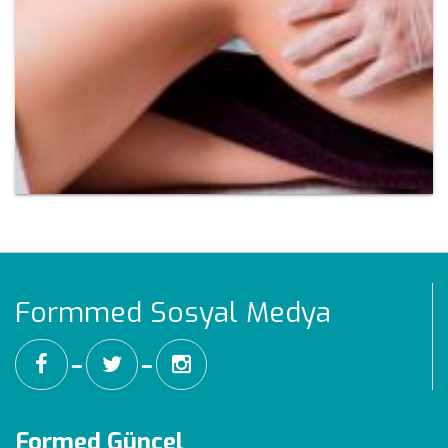
Formmed Sosyal Medya
━
━
Formed Güncel