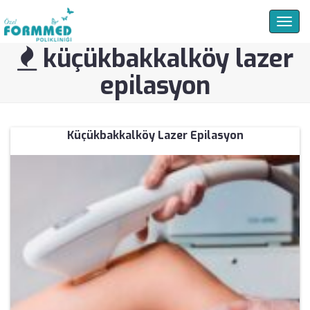
Togg
navig
küçükbakkalköy lazer
epilasyon
Küçükbakkalköy Lazer Epilasyon