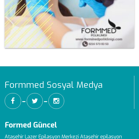
Formmed Sosyal Medya
━
━
Formed Güncel
Ataşehir Lazer Epilasyon Merkezi
Ataşehir epilasyon