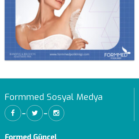
Formmed Sosyal Medya
━
━
Formed Güncel