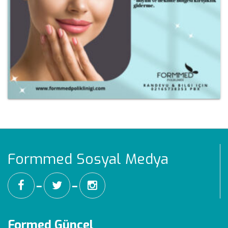
Formmed Sosyal Medya
━
━
Formed Güncel