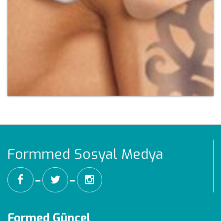
Formmed Sosyal Medya
━
━
Formed Güncel