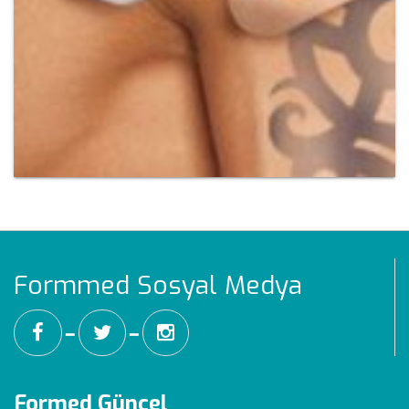
Formmed Sosyal Medya
━
━
Formed Güncel