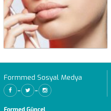
Formmed Sosyal Medya
━
━
Formed Güncel