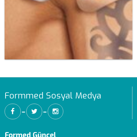
Formmed Sosyal Medya
━
━
Formed Güncel