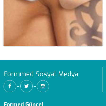
Formmed Sosyal Medya
━
━
Formed Güncel