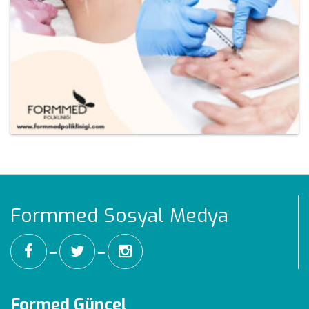
Formmed Sosyal Medya
━
━
Formed Güncel