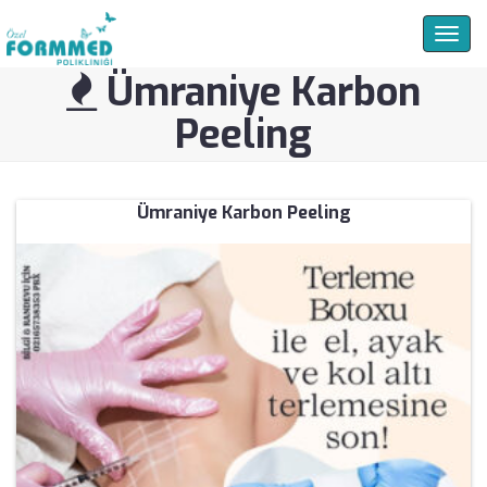
Togg
navig
Ümraniye Karbon
Peeling
Ümraniye Karbon Peeling