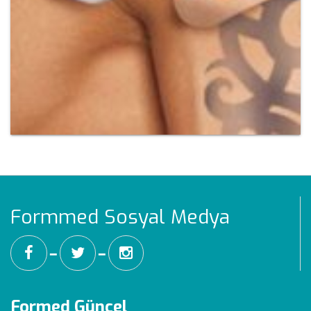
Formmed Sosyal Medya
━
━
Formed Güncel