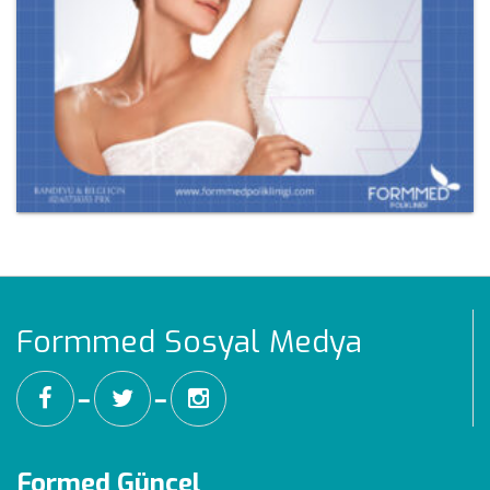
Formmed Sosyal Medya
━
━
Formed Güncel