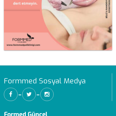
Formmed Sosyal Medya
━
━
Formed Güncel