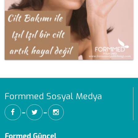
Formmed Sosyal Medya
━
━
Formed Güncel