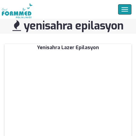
Togg
navig
yenisahra epilasyon
Yenisahra Lazer Epilasyon