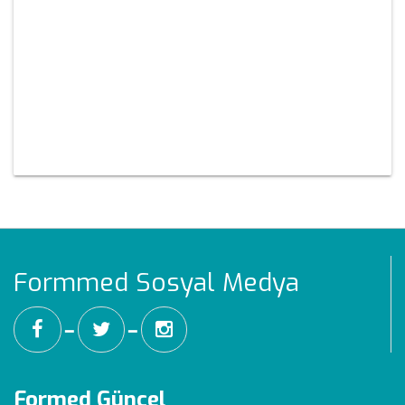
Formmed Sosyal Medya
━
━
Formed Güncel