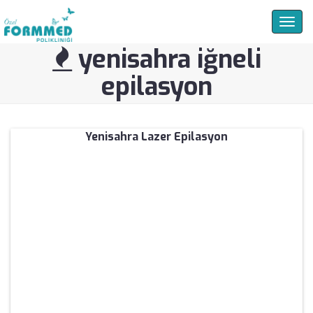
Togg
navig
yenisahra iğneli
epilasyon
Yenisahra Lazer Epilasyon