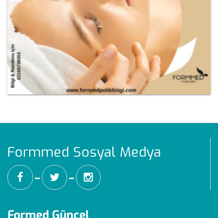
Formmed Sosyal Medya
━
━
Formed Güncel