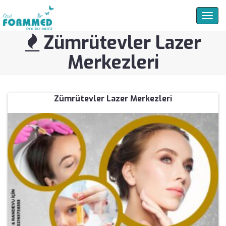
Togg
navig
Zümrütevler Lazer
Merkezleri
Zümrütevler Lazer Merkezleri