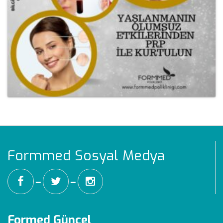
Formmed Sosyal Medya
━
━
Formed Güncel