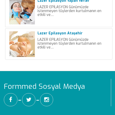
Lazer Epilasyon Yapan Yerler
LAZER EPİLASYON Günümüzde
istenmeyen tüylerden kurtulmanın en
etkili ve…
Lazer Epilasyon Ataşehir
LAZER EPİLASYON Günümüzde
istenmeyen tüylerden kurtulmanın en
etkili ve…
Formmed Sosyal Medya
━
━