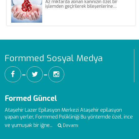
Az miktarda alınan kanınızın özel bir
işlemden geçirilerek bileşenlerine…
Formmed Sosyal Medya
━
━
Formed Güncel
Ataşehir Lazer Epilasyon Merkezi
Ataşehir epilasyon
yapan yerler, Formmed Polikliniği Bu yöntemde özel, ince
ve yumuşak bir iğne...
Devamı