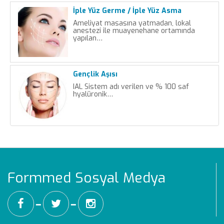
İple Yüz Germe / İple Yüz Asma
Ameliyat masasına yatmadan, lokal
anestezi ile muayenehane ortamında
yapılan…
Gençlik Aşısı
IAL Sistem adı verilen ve % 100 saf
hyalüronik…
Formmed Sosyal Medya
━
━