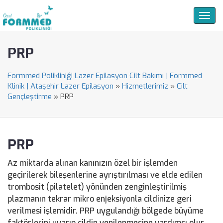
Togg
navig
PRP
Formmed Polikliniği Lazer Epilasyon Cilt Bakımı | Formmed
Klinik | Ataşehir Lazer Epilasyon
»
Hizmetlerimiz
»
Cilt
Gençleştirme
»
PRP
PRP
Az miktarda alınan kanınızın özel bir işlemden
geçirilerek bileşenlerine ayrıştırılması ve elde edilen
trombosit (pilatelet) yönünden zenginleştirilmiş
plazmanın tekrar mikro enjeksiyonla cildinize geri
verilmesi işlemidir. PRP uygulandığı bölgede büyüme
faktörlerini uyarıp cildin yenilenmesine yardımcı olur.